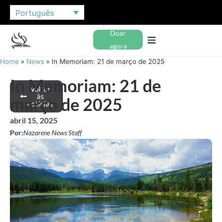
Português
Doar
agora
Home
»
News
»
In Memoriam: 21 de março de 2025
In Memoriam: 21 de
Voltar
às
março de 2025
notícias
abril 15, 2025
Por:
Nazarene News Staff