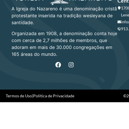
Cent
1700
A Igreja do Nazareno é uma denominação cristã
Lene
protestante inserida na tradição wesleyana de
info
santidade.
913
Organizada em 1908, a denominação conta hoje
com cerca de 2,7 milhões de membros, que
adoram em mais de 30.000 congregações em
165 áreas do mundo.
Termos de Uso
|
Política de Privacidade
©20