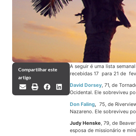
A seguir é uma lista semana
Compartilhar este
recebidas 17 para 21 de fev
artigo
David Dorsey
, 71, de Tornad
Ocidental. Ele sobreviveu p
Don Faling
,
75, de Riverview,
Nazareno. Ele sobreviveu po
Judy Henske
, 79, de Beaver
esposa de missionário e min