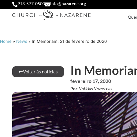
913-577-0500
info@nazarene.org
Que
Home
»
News
»
In Memoriam: 21 de fevereiro de 2020
In Memoriam
Voltar às notícias
fevereiro 17, 2020
Por:
Notícias Nazarenas