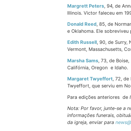
Margrett Peters
, 94, de Ann
Illinois. Victor faleceu em 19
Donald Reed
, 85, de Norman
e Oklahoma. Ele sobreviveu 
Edith Russell
, 90, de Surry,
Vermont, Massachusetts, Con
Marsha Sams
, 73, de Boise
Califórnia, Oregon e Idaho.
Margaret Twyeffort
, 72, de
Twyeffort, que serviu em N
Para edições anteriores de
Nota: Por favor, junte-se a
informações funerais, obituár
da igreja, enviar para
news@