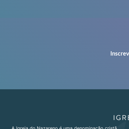
Inscrev
A Igreja do Nazareno é uma denominação cristã