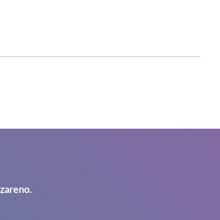
azareno.