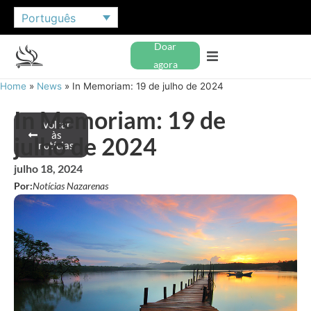
Português
Doar
agora
Home
»
News
»
In Memoriam: 19 de julho de 2024
In Memoriam: 19 de
Voltar
às
julho de 2024
notícias
julho 18, 2024
Por:
Notícias Nazarenas