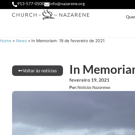
913-577-0500
info@nazarene.org
Que
Home
»
News
»
In Memoriam: 19 de fevereiro de 2021
In Memoriam
Voltar às notícias
fevereiro 19, 2021
Por:
Notícias Nazarenas