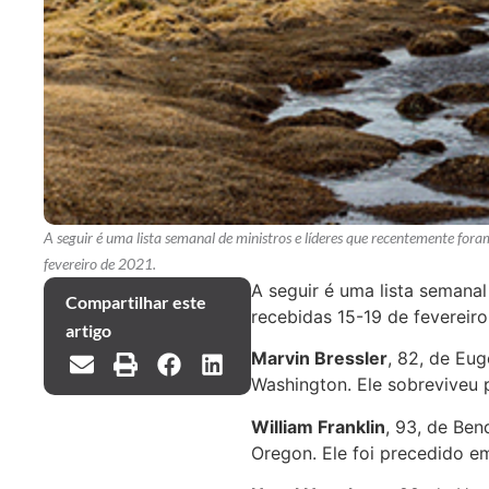
A seguir é uma lista semanal de ministros e líderes que recentemente for
fevereiro de 2021.
A seguir é uma lista semana
Compartilhar este
recebidas 15-19 de fevereiro
artigo
Marvin Bressler
, 82, de Eug
Washington. Ele sobreviveu p
William Franklin
, 93, de Ben
Oregon. Ele foi precedido e