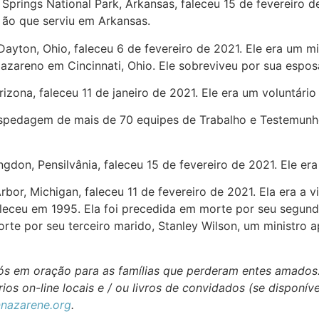
t Springs National Park, Arkansas, faleceu 15 de fevereiro 
 ão que serviu em Arkansas.
 Dayton, Ohio, faleceu 6 de fevereiro de 2021. Ele era um 
Nazareno em Cincinnati, Ohio. Ele sobreviveu por sua espos
rizona, faleceu 11 de janeiro de 2021. Ele era um voluntário
hospedagem de mais de 70 equipes de Trabalho e Testemunh
ingdon, Pensilvânia, faleceu 15 de fevereiro de 2021. Ele e
Arbor, Michigan, faleceu 11 de fevereiro de 2021. Ela era a
aleceu em 1995. Ela foi precedida em morte por seu segund
te por seu terceiro marido, Stanley Wilson, um ministro a
 nós em oração para as famílias que perderam entes amados
ios on-line locais e / ou livros de convidados (se disponív
nazarene.org
.