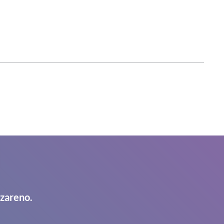
azareno.