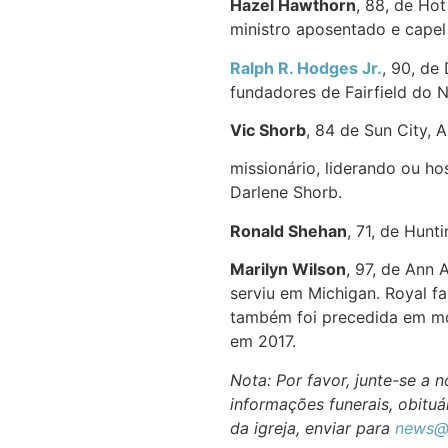
Hazel Hawthorn
, 88, de Ho
ministro aposentado e capel
Ralph R. Hodges Jr.
, 90, de
fundadores de Fairfield do 
Vic Shorb
, 84 de Sun City, A
missionário, liderando ou 
Darlene Shorb.
Ronald Shehan
, 71, de Hunt
Marilyn Wilson
, 97, de Ann 
serviu em Michigan. Royal f
também foi precedida em mor
em 2017.
Nota: Por favor, junte-se a
informações funerais, obituár
da igreja, enviar para
news@