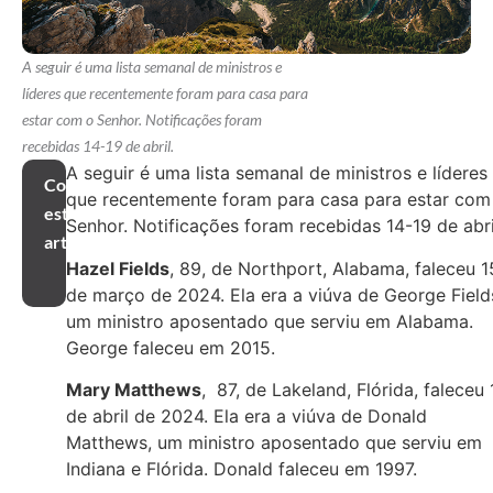
A seguir é uma lista semanal de ministros e
líderes que recentemente foram para casa para
estar com o Senhor. Notificações foram
recebidas 14-19 de abril.
A seguir é uma lista semanal de ministros e líderes
Compartilhar
que recentemente foram para casa para estar com
este
Senhor. Notificações foram recebidas 14-19 de abri
artigo
Hazel Fields
, 89, de Northport, Alabama, faleceu 1
de março de 2024. Ela era a viúva de George Field
um ministro aposentado que serviu em Alabama.
George faleceu em 2015.
Mary Matthews
, 87, de Lakeland, Flórida, faleceu 
de abril de 2024. Ela era a viúva de Donald
Matthews, um ministro aposentado que serviu em
Indiana e Flórida. Donald faleceu em 1997.