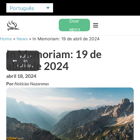
Português
Doar
agora
Home
»
News
»
In Memoriam: 19 de abril de 2024
In Memoriam: 19 de
Voltar
às
abril de 2024
notícias
abril 18, 2024
Por:
Notícias Nazarenas