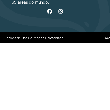
165 áreas do mundo.
Termos de Uso
|
Política de Privacidade
©20