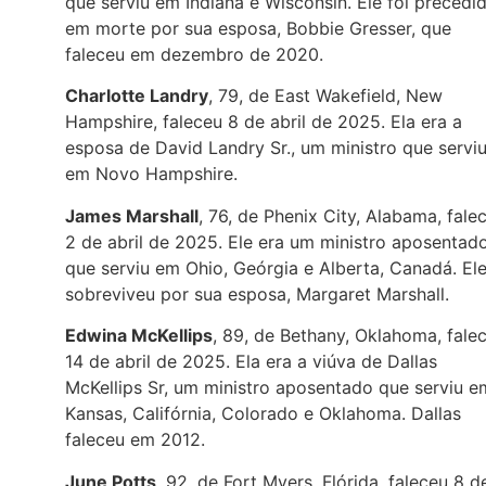
que serviu em Indiana e Wisconsin. Ele foi precedi
em morte por sua esposa, Bobbie Gresser, que
faleceu em dezembro de 2020.
Charlotte Landry
, 79, de East Wakefield, New
Hampshire, faleceu 8 de abril de 2025. Ela era a
esposa de David Landry Sr., um ministro que servi
em Novo Hampshire.
James Marshall
, 76, de Phenix City, Alabama, fale
2 de abril de 2025. Ele era um ministro aposentad
que serviu em Ohio, Geórgia e Alberta, Canadá. El
sobreviveu por sua esposa, Margaret Marshall.
Edwina McKellips
, 89, de Bethany, Oklahoma, fale
14 de abril de 2025. Ela era a viúva de Dallas
McKellips Sr, um ministro aposentado que serviu e
Kansas, Califórnia, Colorado e Oklahoma. Dallas
faleceu em 2012.
June Potts
, 92, de Fort Myers, Flórida, faleceu 8 d