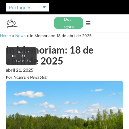
Português
Doar
agora
Home
»
News
»
In Memoriam: 18 de abril de 2025
In Memoriam: 18 de
Voltar
às
abril de 2025
notícias
abril 21, 2025
Por:
Nazarene News Staff