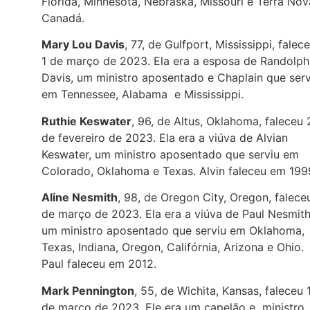
Flórida, Minnesota, Nebraska, Missouri e Terra Nov
Canadá.
Mary Lou Davis
, 77, de Gulfport, Mississippi, falec
1 de março de 2023. Ela era a esposa de Randolph
Davis, um ministro aposentado e Chaplain que serv
em Tennessee, Alabama e Mississippi.
Ruthie Keswater
, 96, de Altus, Oklahoma, faleceu 
de fevereiro de 2023. Ela era a viúva de Alvian
Keswater, um ministro aposentado que serviu em
Colorado, Oklahoma e Texas. Alvin faleceu em 199
Aline Nesmith
, 98, de Oregon City, Oregon, falece
de março de 2023. Ela era a viúva de Paul Nesmith
um ministro aposentado que serviu em Oklahoma,
Texas, Indiana, Oregon, Califórnia, Arizona e Ohio.
Paul faleceu em 2012.
Mark Pennington
, 55, de Wichita, Kansas, faleceu 
de março de 2023. Ele era um capelão e ministro