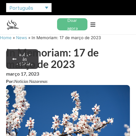
Português
Doar
agora
Home
»
News
»
In Memoriam: 17 de março de 2023
In Memoriam: 17 de
Voltar
às
março de 2023
notícias
março 17, 2023
Por:
Notícias Nazarenas