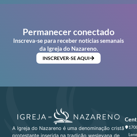
Permanecer conectado
Inscreva-se para receber notícias semanais
da Igreja do Nazareno.
INSCREVER-SE AQUI
Cent
1700
A Igreja do Nazareno é uma denominação cristã
Lene
protestante inserida na tradição wesleyana de