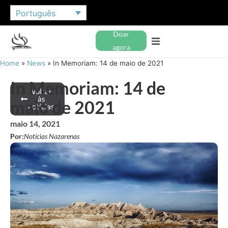
Português
Doar
agora
Home
»
News
»
In Memoriam: 14 de maio de 2021
In Memoriam: 14 de
Voltar
às
maio de 2021
notícias
maio 14, 2021
Por:
Notícias Nazarenas