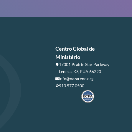
Centro Global de
Ministério
17001 Prairie Star Parkway
Lenexa, KS, EUA 66220
info@nazarene.org
913.577.0500