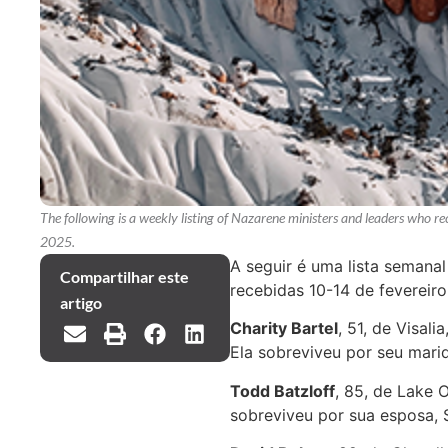
The following is a weekly listing of Nazarene ministers and leaders who 
2025.
A seguir é uma lista semana
Compartilhar este
recebidas 10-14 de fevereir
artigo
Charity Bartel
, 51, de Visal
Ela sobreviveu por seu marid
Todd Batzloff
, 85, de Lake 
sobreviveu por sua esposa, S