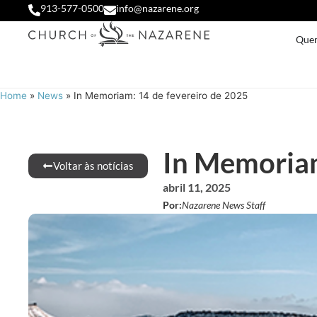
913-577-0500
info@nazarene.org
Que
Home
»
News
»
In Memoriam: 14 de fevereiro de 2025
In Memoriam
Voltar às notícias
abril 11, 2025
Por:
Nazarene News Staff