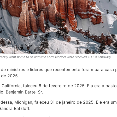
recently went home to be with the Lord. Notices were received 10-14 February
l de ministros e líderes que recentemente foram para casa 
o de 2025.
ia, Califórnia, faleceu 6 de fevereiro de 2025. Ela era a p
o, Benjamin Bartel Sr.
Odessa, Michigan, faleceu 31 de janeiro de 2025. Ele era u
andra Batzloff.