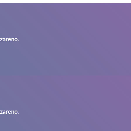
azareno.
azareno.