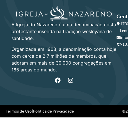
Cent
1700
A Igreja do Nazareno é uma denominação cristã
Lene
protestante inserida na tradição wesleyana de
info
santidade.
913
Organizada em 1908, a denominação conta hoje
com cerca de 2,7 milhões de membros, que
adoram em mais de 30.000 congregações em
165 áreas do mundo.
Termos de Uso
|
Política de Privacidade
©20