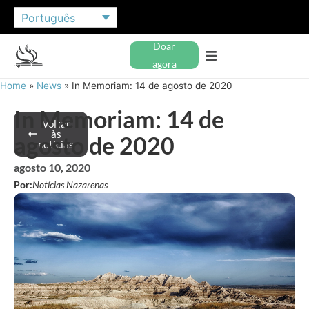
Português
Doar
agora
Home
»
News
»
In Memoriam: 14 de agosto de 2020
In Memoriam: 14 de
Voltar
às
agosto de 2020
notícias
agosto 10, 2020
Por:
Notícias Nazarenas