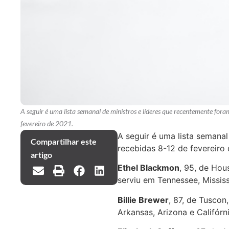
A seguir é uma lista semanal de ministros e líderes que recentemente for
fevereiro de 2021.
A seguir é uma lista semana
Compartilhar este
recebidas 8-12 de fevereiro 
artigo
Ethel Blackmon
, 95, de Hou
serviu em Tennessee, Missis
Billie Brewer
, 87, de Tuscon
Arkansas, Arizona e Califórn