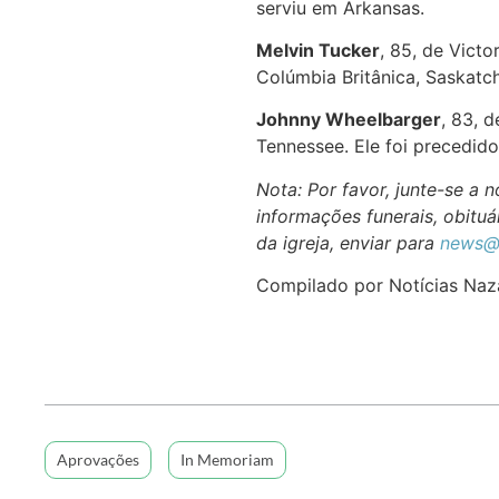
serviu em Arkansas.
Melvin Tucker
, 85, de Victo
Colúmbia Britânica, Saskatc
Johnny Wheelbarger
, 83, 
Tennessee. Ele foi precedid
Nota: Por favor, junte-se a
informações funerais, obituár
da igreja, enviar para
news@
Compilado por Notícias Naz
Aprovações
In Memoriam