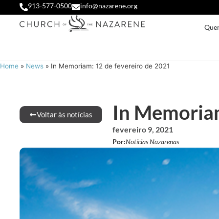
913-577-0500
info@nazarene.org
Que
Home
»
News
»
In Memoriam: 12 de fevereiro de 2021
In Memoriam
Voltar às notícias
fevereiro 9, 2021
Por:
Notícias Nazarenas