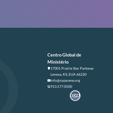
Centro Global de
Ministério
17001 Prairie Star Parkway
Lenexa, KS, EUA 66220
info@nazarene.org
913.577.0500