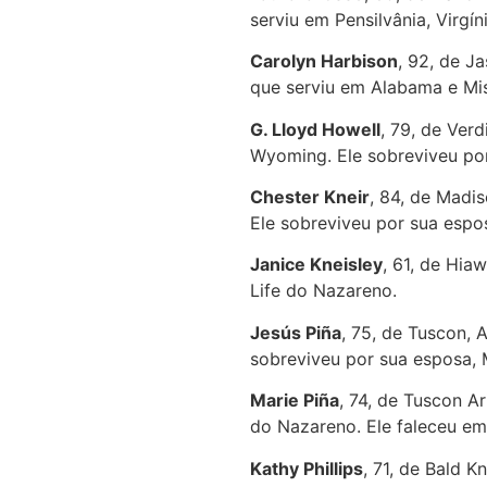
serviu em Pensilvânia, Virgí
Carolyn Harbison
, 92, de J
que serviu em Alabama e Mis
G. Lloyd Howell
, 79, de Ver
Wyoming. Ele sobreviveu por
Chester Kneir
, 84, de Madis
Ele sobreviveu por sua esposa
Janice Kneisley
, 61, de Hia
Life do Nazareno.
Jesús Piña
, 75, de Tuscon, 
sobreviveu por sua esposa, M
Marie Piña
, 74, de Tuscon A
do Nazareno. Ele faleceu em 
Kathy Phillips
, 71, de Bald K