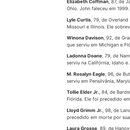
Elizabeth Coffman
, 87, de 
Ohio. John faleceu em 1999.
Lyle Curtis
, 79, de Overland
Missouri e Illinois. Ele sobre
Winona Davison
, 92, de Gr
que serviu em Michigan e Fl
Ladonna Doane
, 79, de Nam
serviu na Califórnia, Idaho 
M. Rosalyn Eagle
, 96, de Bu
serviu em Pensilvânia, Maryl
Tollie Elder Jr.
, 84, de Bard
Flórida. Ele foi precedido e
Lloyd Grimm Jr.
, 98, de Lan
precedido em morte por sua
Laura Grosse
, 89, de Hanov