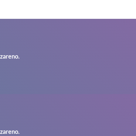
azareno.
azareno.