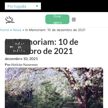
Português
Doar
agora
Home
»
News
»
In Memoriam: 10 de dezembro de 2021
In Memoriam: 10 de
Voltar
às
dezembro de 2021
notícias
dezembro 10, 2021
Por:
Notícias Nazarenas