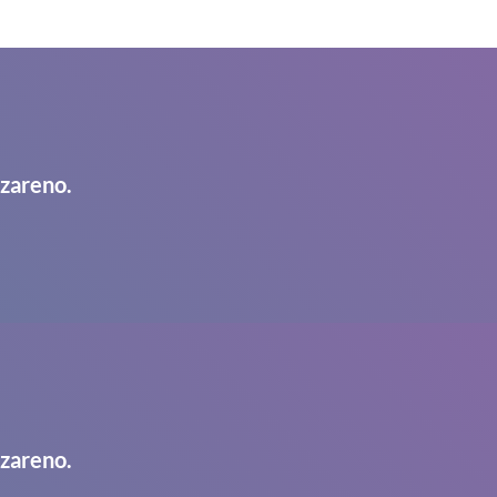
azareno.
azareno.