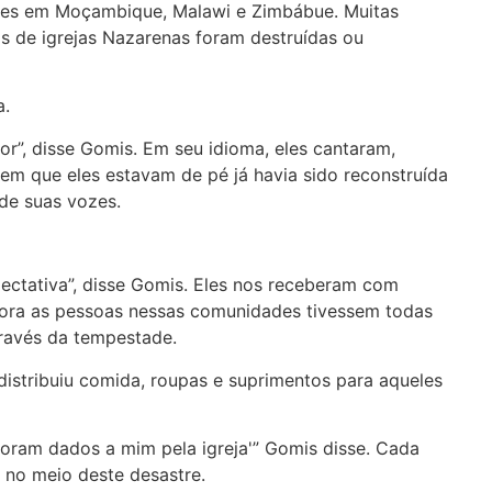
ves em Moçambique, Malawi e Zimbábue. Muitas
s de igrejas Nazarenas foram destruídas ou
a.
”, disse Gomis. Em seu idioma, eles cantaram,
 em que eles estavam de pé já havia sido reconstruída
 de suas vozes.
ctativa”, disse Gomis. Eles nos receberam com
bora as pessoas nessas comunidades tivessem todas
través da tempestade.
distribuiu comida, roupas e suprimentos para aqueles
ram dados a mim pela igreja'” Gomis disse. Cada
s no meio deste desastre.