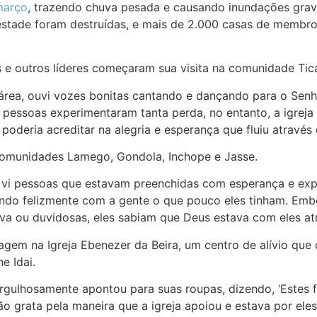
março
, trazendo chuva pesada e causando inundações gra
stade foram destruídas, e mais de 2.000 casas de membro
 e outros líderes começaram sua visita na comunidade Tic
a, ouvi vozes bonitas cantando e dançando para o Senhor
s pessoas experimentaram tanta perda, no entanto, a igreja
oderia acreditar na alegria e esperança que fluiu através
omunidades Lamego, Gondola, Inchope e Jasse.
 vi pessoas que estavam preenchidas com esperança e expe
ando felizmente com a gente o que pouco eles tinham. Em
iva ou duvidosas, eles sabiam que Deus estava com eles a
agem na Igreja Ebenezer da Beira, um centro de alívio que 
e Idai.
ulhosamente apontou para suas roupas, dizendo, ‘Estes fo
o grata pela maneira que a igreja apoiou e estava por ele