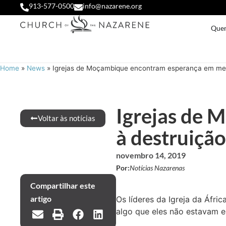
913-577-0500
info@nazarene.org
Que
Home
»
News
»
Igrejas de Moçambique encontram esperança em meio
Igrejas de 
Voltar às notícias
à destruição
novembro 14, 2019
Por:
Notícias Nazarenas
Compartilhar este
artigo
Os líderes da Igreja da Áfr
algo que eles não estavam e