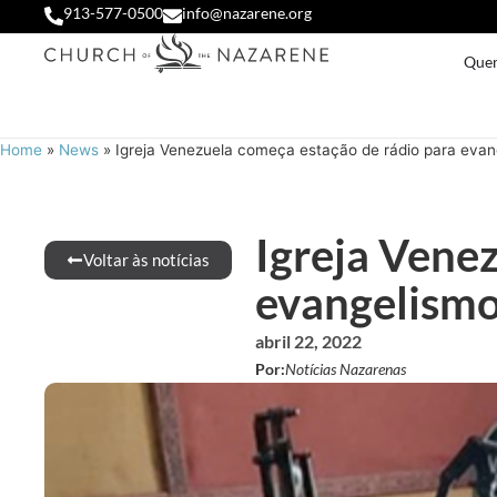
913-577-0500
info@nazarene.org
Que
Home
»
News
»
Igreja Venezuela começa estação de rádio para evan
Igreja Vene
Voltar às notícias
evangelism
abril 22, 2022
Por:
Notícias Nazarenas