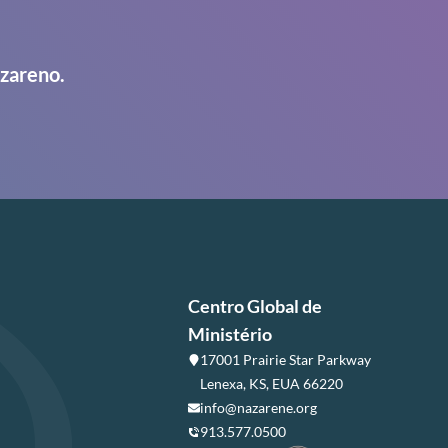
azareno.
Centro Global de
Ministério
17001 Prairie Star Parkway
Lenexa, KS, EUA 66220
info@nazarene.org
913.577.0500