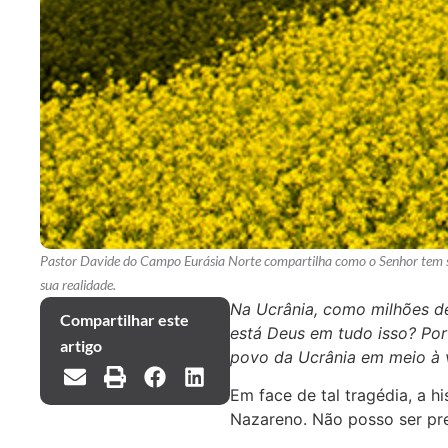
Pastor Davide do Campo Eurásia Norte compartilha como o Senhor tem sid
sua realidade.
Na Ucrânia, como milhões de
Compartilhar este
está Deus em tudo isso? Por
artigo
povo da Ucrânia em meio à v
Em face de tal tragédia, a 
Nazareno. Não posso ser pre