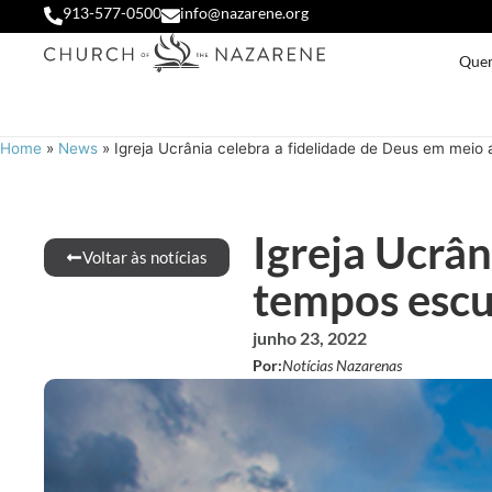
913-577-0500
info@nazarene.org
Que
Home
»
News
»
Igreja Ucrânia celebra a fidelidade de Deus em meio
Igreja Ucrân
Voltar às notícias
tempos escu
junho 23, 2022
Por:
Notícias Nazarenas