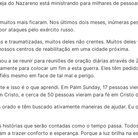
reja do Nazareno está ministrando para milhares de pessoa
muitos mais ficaram. Nos últimos dois meses, inúmeras pe
por ataques pelo exército russo.
 e traumatizadas, muitos deles não crentes. Muitos deles
ossos centros de reabilitação em uma cidade próxima.
nuou a se reunir para reuniões de oração diárias através 
iamente para colocar um fim a esta guerra. Eles têm pedid
 fiéis mesmo em face de tal mal e perigo.
ente e isso é o que aprendi. Em Palm Sunday, 17 pessoas vi
 Cristo, e cerca de 50 pessoas vieram para fé em Cristo de
 orado e têm buscado ativamente maneiras de ajudar. Eu 
 histórias que serão contadas como o tempo passa. Todos o
am a trazer conforto e esperança. Porque a luz brilha na e