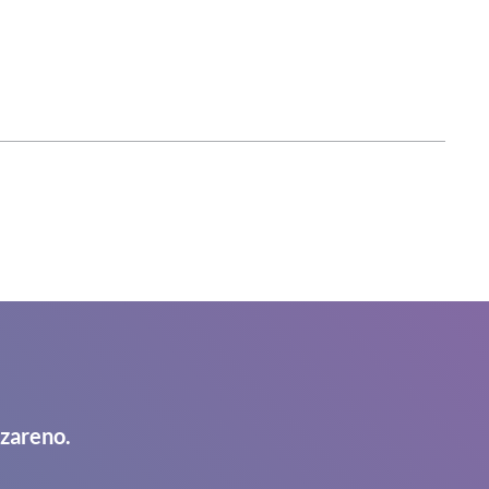
azareno.