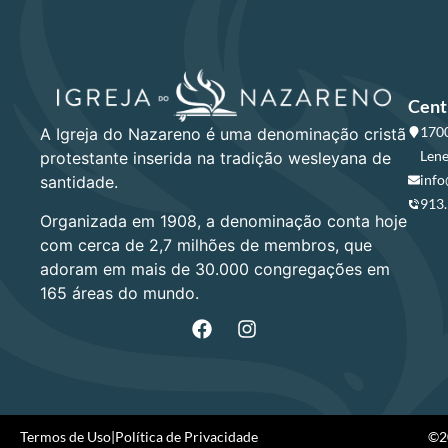
Cent
1700
A Igreja do Nazareno é uma denominação cristã
Lene
protestante inserida na tradição wesleyana de
info
santidade.
913
Organizada em 1908, a denominação conta hoje
com cerca de 2,7 milhões de membros, que
adoram em mais de 30.000 congregações em
165 áreas do mundo.
Termos de Uso
|
Política de Privacidade
©20