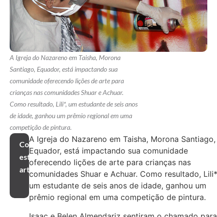
A Igreja do Nazareno em Taisha, Morona
Santiago, Equador, está impactando sua
comunidade oferecendo lições de arte para
crianças nas comunidades Shuar e Achuar.
Como resultado, Lili*, um estudante de seis anos
de idade, ganhou um prêmio regional em uma
competição de pintura.
A Igreja do Nazareno em Taisha, Morona Santiago,
Compartilhar
Equador, está impactando sua comunidade
este
oferecendo lições de arte para crianças nas
artigo
comunidades Shuar e Achuar. Como resultado, Lili*
um estudante de seis anos de idade, ganhou um
prêmio regional em uma competição de pintura.
Isaac e Belen Almendariz sentiram o chamado para