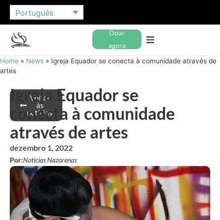
Português
Doar
agora
Home
»
News
»
Igreja Equador se conecta à comunidade através de
artes
Igreja Equador se
Voltar
às
conecta à comunidade
notícias
através de artes
dezembro 1, 2022
Por:
Notícias Nazarenas