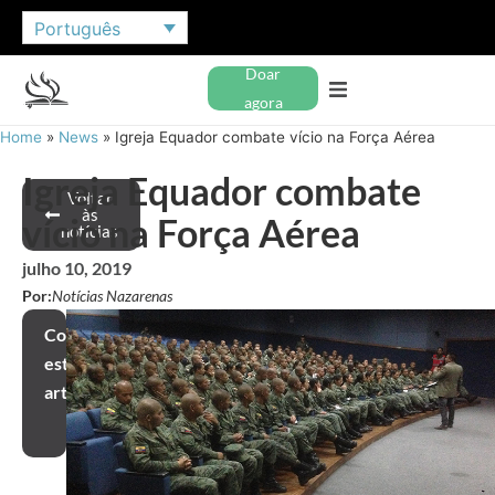
Português
Doar
agora
Home
»
News
»
Igreja Equador combate vício na Força Aérea
Igreja Equador combate
Voltar
às
vício na Força Aérea
notícias
julho 10, 2019
Por:
Notícias Nazarenas
Compartilhar
este
artigo