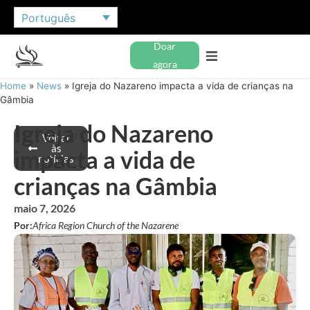
Português
Doar
agora
Home
»
News
»
Igreja do Nazareno impacta a vida de crianças na
Gâmbia
Igreja do Nazareno
Voltar
às
impacta a vida de
notícias
crianças na Gâmbia
maio 7, 2026
Por:
Africa Region Church of the Nazarene