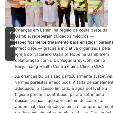
Crianças em Lamin, na região da costa oeste da
Compartilhar
Gâmbia, receberam cuidados médicos —
este
especificamente tratamento para erradicar parasit
artigo
infecciosos — graças à iniciativa organizada pela
Igreja do Nazareno Oasis of Hope na Gâmbia em
colaboração com o Dr. Segun Grey-Johnson, o
Banjulinding Health Centre e uma Clínica CDC.
As crianças do país são particularmente suscetívei
vermes parasitas infecciosos. A falta de saneamen
adequado, o acesso limitado à água potável e a
higiene precária contribuem para o sofrimento
dessas crianças, que apresentam desconforto
abdominal, desnutrição, anemia e comprometimen
do desenvolvimento cognitivo e físico. O diagnóst