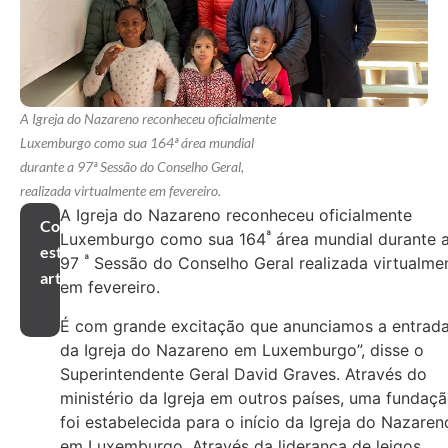
A Igreja do Nazareno reconheceu oficialmente
Luxemburgo como sua 164ª área mundial
durante a 97ª Sessão do Conselho Geral,
realizada virtualmente em fevereiro.
A Igreja do Nazareno reconheceu oficialmente
Compartilhar
ª
Luxemburgo como sua 164
área mundial durante 
este
ª
97
Sessão do Conselho Geral realizada virtualme
artigo
em fevereiro.
É com grande excitação que anunciamos a entrad
da Igreja do Nazareno em Luxemburgo”, disse o
Superintendente Geral David Graves. Através do
ministério da Igreja em outros países, uma fundaç
foi estabelecida para o início da Igreja do Nazaren
em Luxemburgo. Através da liderança de leigos