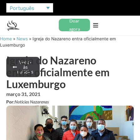
Português
Doar
agora
Home
»
News
»
Igreja do Nazareno entra oficialmente em
Luxemburgo
Igreja do Nazareno
Voltar
às
entra oficialmente em
notícias
Luxemburgo
março 31, 2021
Por:
Notícias Nazarenas