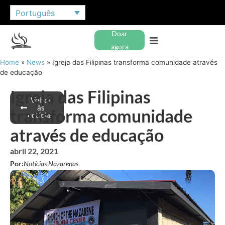
Português
Doar
agora
Home
»
News
»
Igreja das Filipinas transforma comunidade através
de educação
Igreja das Filipinas
Voltar
às
transforma comunidade
notícias
através de educação
abril 22, 2021
Por:
Notícias Nazarenas