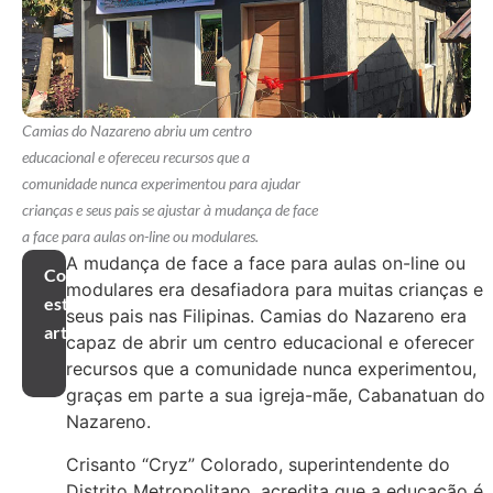
Camias do Nazareno abriu um centro
educacional e ofereceu recursos que a
comunidade nunca experimentou para ajudar
crianças e seus pais se ajustar à mudança de face
a face para aulas on-line ou modulares.
A mudança de face a face para aulas on-line ou
Compartilhar
modulares era desafiadora para muitas crianças e
este
seus pais nas Filipinas. Camias do Nazareno era
artigo
capaz de abrir um centro educacional e oferecer
recursos que a comunidade nunca experimentou,
graças em parte a sua igreja-mãe, Cabanatuan do
Nazareno.
Crisanto “Cryz” Colorado, superintendente do
Distrito Metropolitano, acredita que a educação é