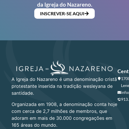
da Igreja do Nazareno.
INSCREVER-SE AQUI
Cent
1700
A Igreja do Nazareno é uma denominação cristã
Lene
protestante inserida na tradição wesleyana de
info
santidade.
913
Organizada em 1908, a denominação conta hoje
com cerca de 2,7 milhões de membros, que
adoram em mais de 30.000 congregações em
165 áreas do mundo.