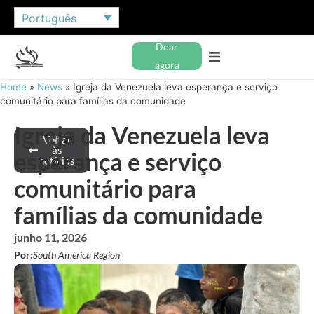
Português
Doar
agora
Home
»
News
»
Igreja da Venezuela leva esperança e serviço
comunitário para famílias da comunidade
Igreja da Venezuela leva
Voltar
às
esperança e serviço
notícias
comunitário para
famílias da comunidade
junho 11, 2026
Por:
South America Region