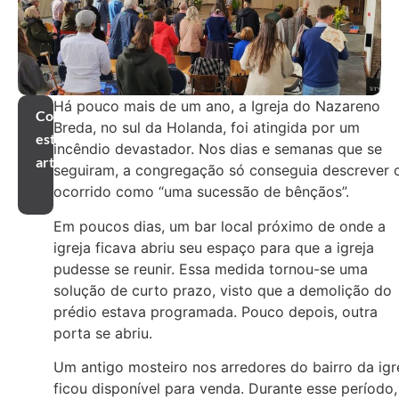
Há pouco mais de um ano, a Igreja do Nazareno
Compartilhar
Breda, no sul da Holanda, foi atingida por um
este
incêndio devastador. Nos dias e semanas que se
artigo
seguiram, a congregação só conseguia descrever 
ocorrido como “uma sucessão de bênçãos”.
Em poucos dias, um bar local próximo de onde a
igreja ficava abriu seu espaço para que a igreja
pudesse se reunir. Essa medida tornou-se uma
solução de curto prazo, visto que a demolição do
prédio estava programada. Pouco depois, outra
porta se abriu.
Um antigo mosteiro nos arredores do bairro da igr
ficou disponível para venda. Durante esse período,