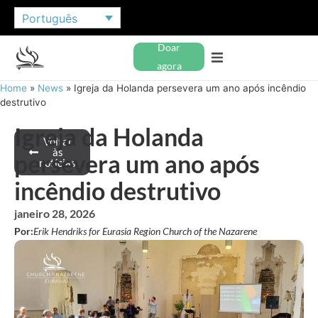
Português
Doar
agora
Home
»
News
»
Igreja da Holanda persevera um ano após incêndio
destrutivo
Igreja da Holanda
Voltar
às
persevera um ano após
notícias
incêndio destrutivo
janeiro 28, 2026
Por:
Erik Hendriks for Eurasia Region Church of the Nazarene