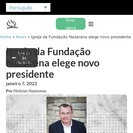
Português
Doar
agora
Home
»
News
»
Igreja da Fundação Nazarena elege novo presidente
Igreja da Fundação
Voltar
às
Nazarena elege novo
notícias
presidente
janeiro 7, 2022
Por:
Notícias Nazarenas