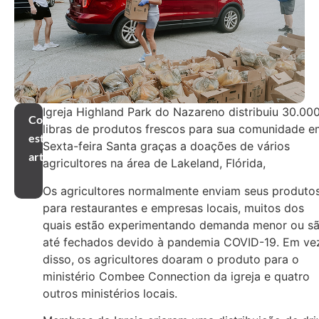
Igreja Highland Park do Nazareno distribuiu 30.00
Compartilhar
libras de produtos frescos para sua comunidade e
este
Sexta-feira Santa graças a doações de vários
artigo
agricultores na área de Lakeland, Flórida,
Os agricultores normalmente enviam seus produto
para restaurantes e empresas locais, muitos dos
quais estão experimentando demanda menor ou s
até fechados devido à pandemia COVID-19. Em ve
disso, os agricultores doaram o produto para o
ministério Combee Connection da igreja e quatro
outros ministérios locais.