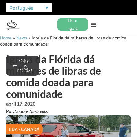
Português
Doar
agora
Home
»
News
»
Igreja da Flórida dá milhares de libras de comida
doada para comunidade
Igreja da Flórida dá
Voltar
às
milhares de libras de
notícias
comida doada para
comunidade
abril 17, 2020
Por:
Notícias Nazarenas
EUA / CANADÁ