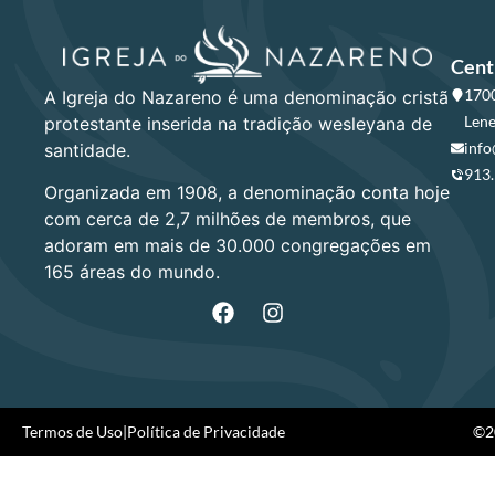
Cent
1700
A Igreja do Nazareno é uma denominação cristã
Lene
protestante inserida na tradição wesleyana de
info
santidade.
913
Organizada em 1908, a denominação conta hoje
com cerca de 2,7 milhões de membros, que
adoram em mais de 30.000 congregações em
165 áreas do mundo.
Termos de Uso
|
Política de Privacidade
©20