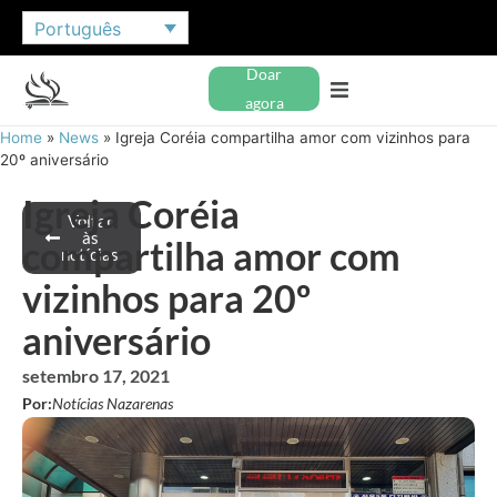
Português
Doar
agora
Home
»
News
»
Igreja Coréia compartilha amor com vizinhos para
20º aniversário
Igreja Coréia
Voltar
às
compartilha amor com
notícias
vizinhos para 20º
aniversário
setembro 17, 2021
Por:
Notícias Nazarenas