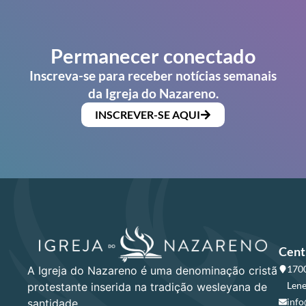
Permanecer conectado
Inscreva-se para receber notícias semanais
da Igreja do Nazareno.
INSCREVER-SE AQUI
Cent
1700
A Igreja do Nazareno é uma denominação cristã
Lene
protestante inserida na tradição wesleyana de
info
santidade.