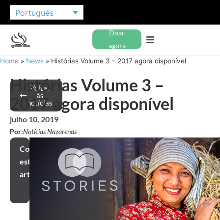
Português
Doar
agora
Home
»
News
»
Histórias Volume 3 – 2017 agora disponível
Histórias Volume 3 –
Voltar
às
2017 agora disponível
notícias
julho 10, 2019
Por:
Notícias Nazarenas
Compartilhar
este
artigo