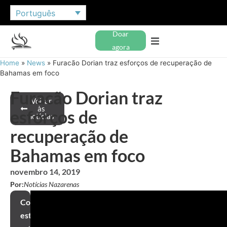
Português
Doar
agora
Home
»
News
»
Furacão Dorian traz esforços de recuperação de
Bahamas em foco
Furacão Dorian traz
Voltar
às
esforços de
notícias
recuperação de
Bahamas em foco
novembro 14, 2019
Por:
Notícias Nazarenas
Compartilhar
este