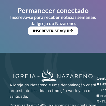
Permanecer conectado
Inscreva-se para receber notícias semanais
da Igreja do Nazareno.
INSCREVER-SE AQUI
Cent
1700
A Igreja do Nazareno é uma denominação cristã
Lene
protestante inserida na tradição wesleyana de
info
santidade.
913
Organizada em 1908, a denominação conta hoje