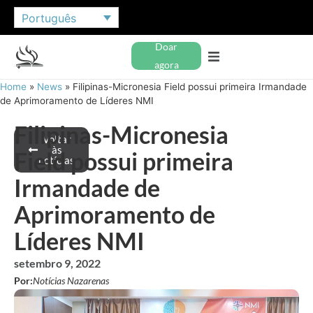
Português
Doar
agora
Home
»
News
»
Filipinas-Micronesia Field possui primeira Irmandade
de Aprimoramento de Líderes NMI
Filipinas-Micronesia
Voltar
às
Field possui primeira
notícias
Irmandade de
Aprimoramento de
Líderes NMI
setembro 9, 2022
Por:
Notícias Nazarenas