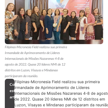
Filipinas-Micronesia Field realizou sua primeira
Irmandade de Aprimoramento de Líderes
Internacionais de Missões Nazarenas 4-8 de
agosto de 2022. Quase 20 líderes NMI de 12
distritos em Luzon, Visayas e Mindanao
participaram da reunião.
Filipinas-Micronesia Field realizou sua primeira
Compartilhar
Irmandade de Aprimoramento de Líderes
este
Internacionais de Missões Nazarenas 4-8 de agost
artigo
de 2022. Quase 20 líderes NMI de 12 distritos em
Luzon, Visayas e Mindanao participaram da reuniã