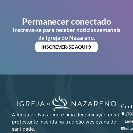
Permanecer conectado
Inscreva-se para receber notícias semanais
da Igreja do Nazareno.
INSCREVER-SE AQUI
Cent
1700
A Igreja do Nazareno é uma denominação cristã
Lene
protestante inserida na tradição wesleyana de
info
santidade.