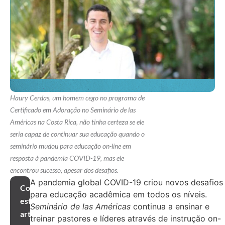
Haury Cerdas, um homem cego no programa de
Certificado em Adoração no Seminário de las
Américas na Costa Rica, não tinha certeza se ele
seria capaz de continuar sua educação quando o
seminário mudou para educação on-line em
resposta à pandemia COVID-19, mas ele
encontrou sucesso, apesar dos desafios.
A pandemia global COVID-19 criou novos desafios
Compartilhar
para educação acadêmica em todos os níveis.
este
Seminário de las Américas
continua a ensinar e
artigo
treinar pastores e líderes através de instrução on-