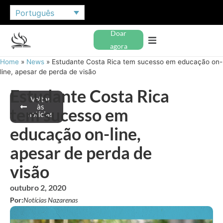
Português
Doar
agora
Home
»
News
»
Estudante Costa Rica tem sucesso em educação on-
line, apesar de perda de visão
Estudante Costa Rica
Voltar
às
tem sucesso em
notícias
educação on-line,
apesar de perda de
visão
outubro 2, 2020
Por:
Notícias Nazarenas