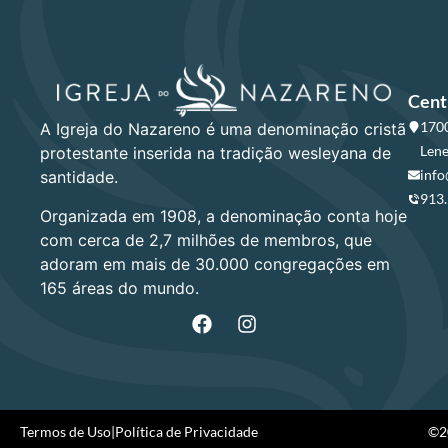
Cent
1700
A Igreja do Nazareno é uma denominação cristã
Lene
protestante inserida na tradição wesleyana de
info
santidade.
913
Organizada em 1908, a denominação conta hoje
com cerca de 2,7 milhões de membros, que
adoram em mais de 30.000 congregações em
165 áreas do mundo.
Termos de Uso
|
Política de Privacidade
©20