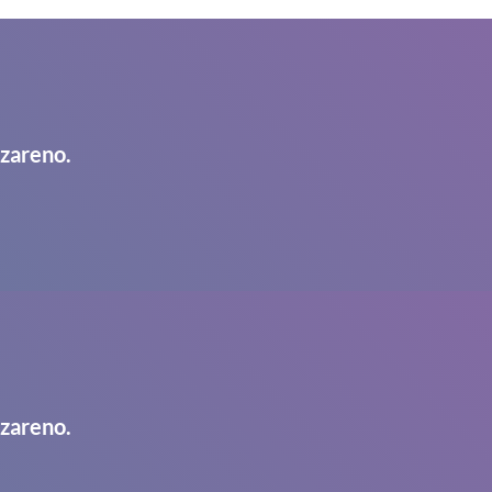
azareno.
azareno.