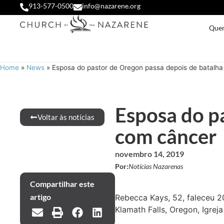
913-577-0500
info@nazarene.org
Que
Home
»
News
»
Esposa do pastor de Oregon passa depois de batalh
Esposa do p
Voltar às notícias
com câncer
novembro 14, 2019
Por:
Notícias Nazarenas
Compartilhar este
artigo
Rebecca Kays, 52, faleceu 2
Klamath Falls, Oregon, Igre