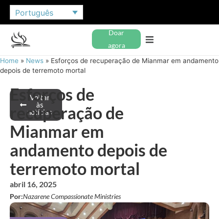
Português
Doar
agora
Home
»
News
»
Esforços de recuperação de Mianmar em andamento
depois de terremoto mortal
Esforços de
Voltar
às
recuperação de
notícias
Mianmar em
andamento depois de
terremoto mortal
abril 16, 2025
Por:
Nazarene Compassionate Ministries