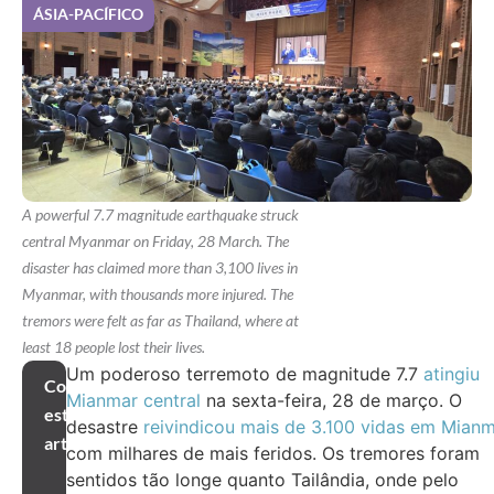
ÁSIA-PACÍFICO
A powerful 7.7 magnitude earthquake struck
central Myanmar on Friday, 28 March. The
disaster has claimed more than 3,100 lives in
Myanmar, with thousands more injured. The
tremors were felt as far as Thailand, where at
least 18 people lost their lives.
Um poderoso terremoto de magnitude 7.7
atingiu
Compartilhar
Mianmar central
na sexta-feira, 28 de março. O
este
desastre
reivindicou mais de 3.100 vidas em Mian
artigo
com milhares de mais feridos. Os tremores foram
sentidos tão longe quanto Tailândia, onde pelo