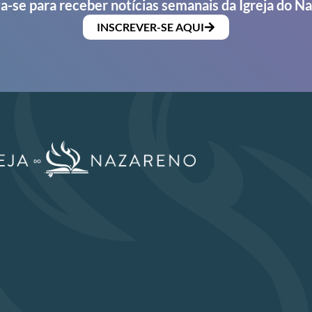
a-se para receber notícias semanais da Igreja do N
INSCREVER-SE AQUI