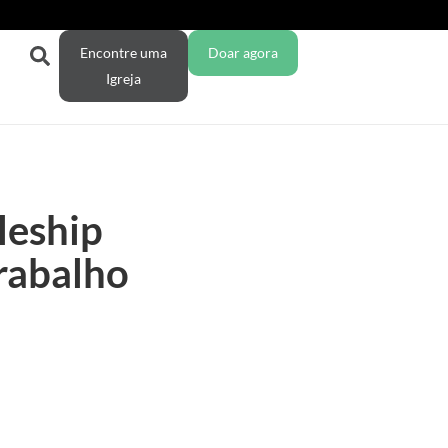
Encontre uma
Doar agora
Igreja
leship
trabalho