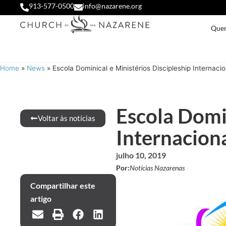
913-577-0500
info@nazarene.org
Que
Home
»
News
»
Escola Dominical e Ministérios Discipleship Internacio
Escola Domin
Voltar às notícias
Internaciona
julho 10, 2019
Por:
Notícias Nazarenas
Compartilhar este
artigo