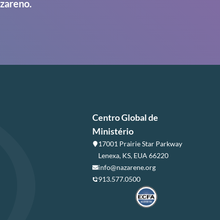
azareno.
Centro Global de
Ministério
17001 Prairie Star Parkway
Lenexa, KS, EUA 66220
info@nazarene.org
913.577.0500