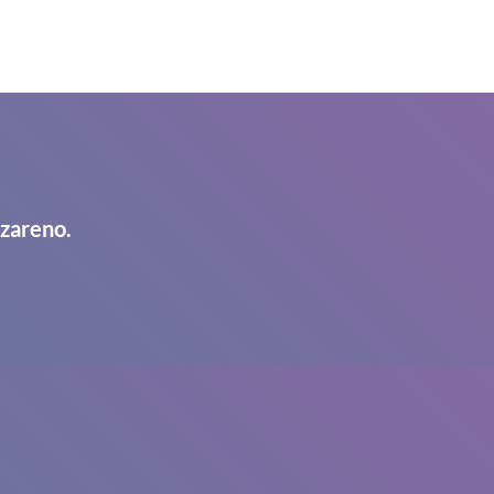
azareno.