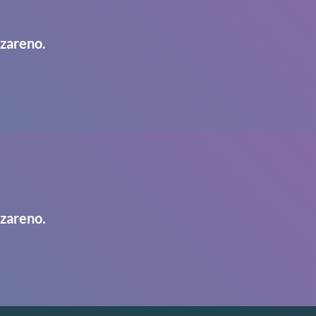
azareno.
azareno.