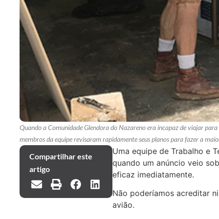
Quando a Comunidade Glendora do Nazareno era incapaz de viajar par
membros da equipe revisaram rapidamente seus planos para fazer a maior
Uma equipe de Trabalho e T
Compartilhar este
quando um anúncio veio sobr
artigo
eficaz imediatamente.
Não poderíamos acreditar ni
avião.