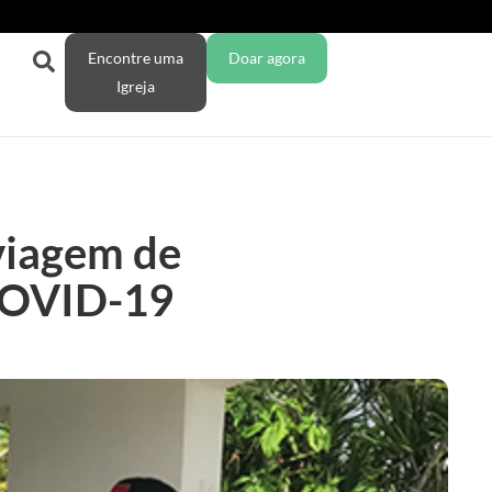
Encontre uma
Doar agora
Igreja
viagem de
COVID-19