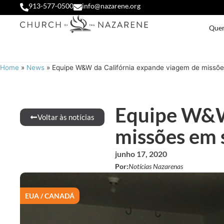
913-577-0500
info@nazarene.org
Que
Home
»
News
»
Equipe W&W da Califórnia expande viagem de missõ
Equipe W&W 
Voltar às notícias
missões em
junho 17, 2020
Por:
Notícias Nazarenas
EUA / CANADÁ