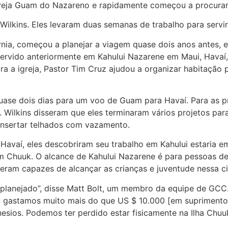
reja Guam do Nazareno e rapidamente começou a procurar 
 Wilkins. Eles levaram duas semanas de trabalho para servi
nia, começou a planejar a viagem quase dois anos antes, e
vido anteriormente em Kahului Nazarene em Maui, Havaí, e
a a igreja, Pastor Tim Cruz ajudou a organizar habitação 
uase dois dias para um voo de Guam para Havaí. Para as p
Wilkins disseram que eles terminaram vários projetos para 
onsertar telhados com vazamento.
Havaí, eles descobriram seu trabalho em Kahului estaria
em Chuuk. O alcance de Kahului Nazarene é para pessoas de
eram capazes de alcançar as crianças e juventude nessa c
planejado”, disse Matt Bolt, um membro da equipe de GCC.
l, gastamos muito mais do que US $ 10.000 [em supriment
sios. Podemos ter perdido estar fisicamente na Ilha Chu