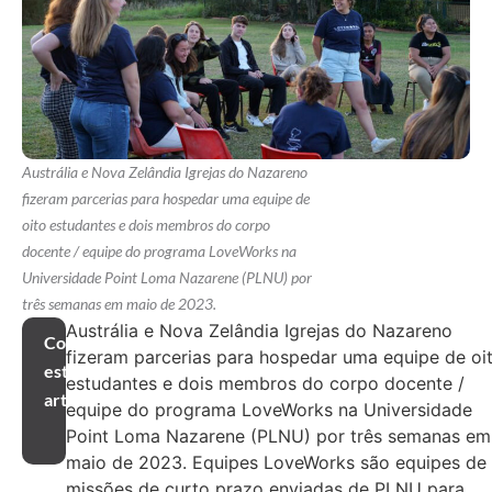
Austrália e Nova Zelândia Igrejas do Nazareno
fizeram parcerias para hospedar uma equipe de
oito estudantes e dois membros do corpo
docente / equipe do programa LoveWorks na
Universidade Point Loma Nazarene (PLNU) por
três semanas em maio de 2023.
Austrália e Nova Zelândia Igrejas do Nazareno
Compartilhar
fizeram parcerias para hospedar uma equipe de oi
este
estudantes e dois membros do corpo docente /
artigo
equipe do programa LoveWorks na Universidade
Point Loma Nazarene (PLNU) por três semanas em
maio de 2023. Equipes LoveWorks são equipes de
missões de curto prazo enviadas de PLNU para