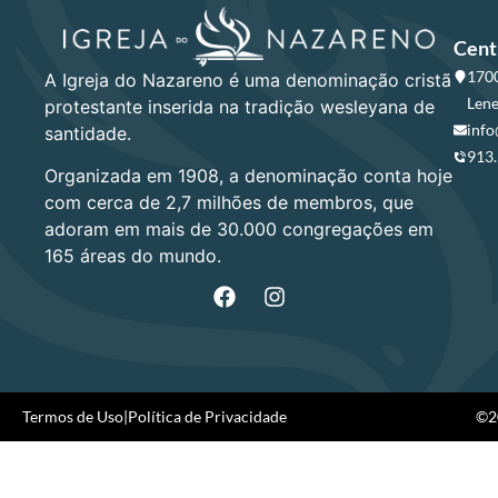
Cent
1700
A Igreja do Nazareno é uma denominação cristã
Lene
protestante inserida na tradição wesleyana de
info
santidade.
913
Organizada em 1908, a denominação conta hoje
com cerca de 2,7 milhões de membros, que
adoram em mais de 30.000 congregações em
165 áreas do mundo.
Termos de Uso
|
Política de Privacidade
©20