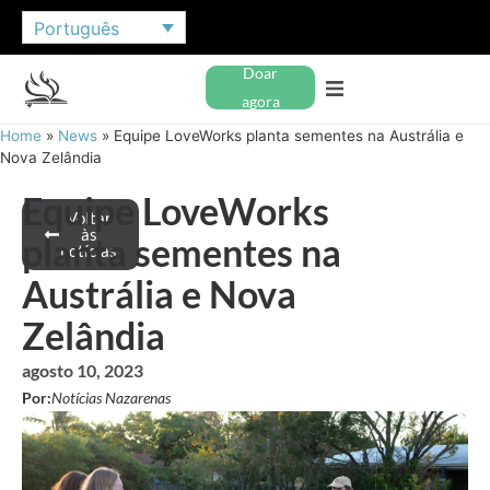
Português
Doar
agora
Home
»
News
»
Equipe LoveWorks planta sementes na Austrália e
Nova Zelândia
Equipe LoveWorks
Voltar
às
planta sementes na
notícias
Austrália e Nova
Zelândia
agosto 10, 2023
Por:
Notícias Nazarenas