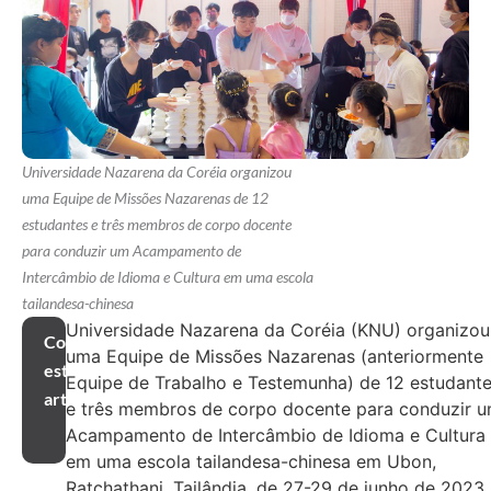
Universidade Nazarena da Coréia organizou
uma Equipe de Missões Nazarenas de 12
estudantes e três membros de corpo docente
para conduzir um Acampamento de
Intercâmbio de Idioma e Cultura em uma escola
tailandesa-chinesa
Universidade Nazarena da Coréia (KNU) organizou
Compartilhar
uma Equipe de Missões Nazarenas (anteriormente
este
Equipe de Trabalho e Testemunha) de 12 estudant
artigo
e três membros de corpo docente para conduzir 
Acampamento de Intercâmbio de Idioma e Cultura
em uma escola tailandesa-chinesa em Ubon,
Ratchathani, Tailândia, de 27-29 de junho de 2023.