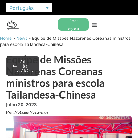
Português
Doar
agora
Home
»
News
»
Equipe de Missões Nazarenas Coreanas ministros
para escola Tailandesa-Chinesa
Equipe de Missões
Voltar
às
Nazarenas Coreanas
notícias
ministros para escola
Tailandesa-Chinesa
julho 20, 2023
Por:
Notícias Nazarenas