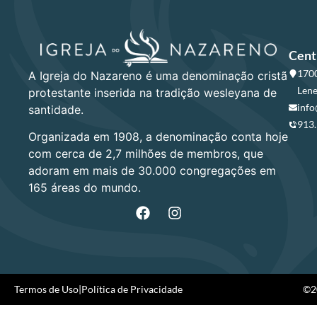
Cent
1700
A Igreja do Nazareno é uma denominação cristã
Lene
protestante inserida na tradição wesleyana de
info
santidade.
913
Organizada em 1908, a denominação conta hoje
com cerca de 2,7 milhões de membros, que
adoram em mais de 30.000 congregações em
165 áreas do mundo.
Termos de Uso
|
Política de Privacidade
©20