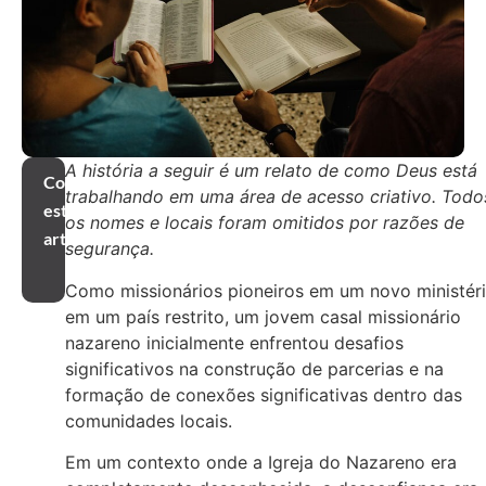
A história a seguir é um relato de como Deus está
Compartilhar
trabalhando em uma área de acesso criativo. Todo
este
os nomes e locais foram omitidos por razões de
artigo
segurança.
Como missionários pioneiros em um novo ministér
em um país restrito, um jovem casal missionário
nazareno inicialmente enfrentou desafios
significativos na construção de parcerias e na
formação de conexões significativas dentro das
comunidades locais.
Em um contexto onde a Igreja do Nazareno era