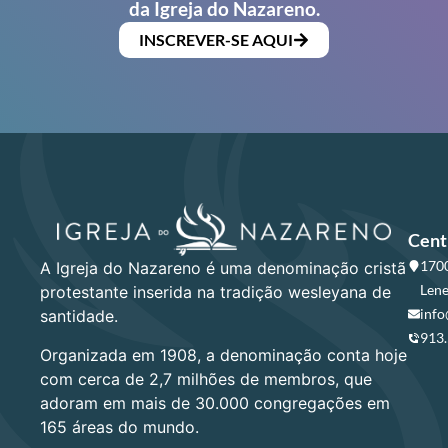
da Igreja do Nazareno.
INSCREVER-SE AQUI
Cent
1700
A Igreja do Nazareno é uma denominação cristã
Lene
protestante inserida na tradição wesleyana de
info
santidade.
913
Organizada em 1908, a denominação conta hoje
com cerca de 2,7 milhões de membros, que
adoram em mais de 30.000 congregações em
165 áreas do mundo.