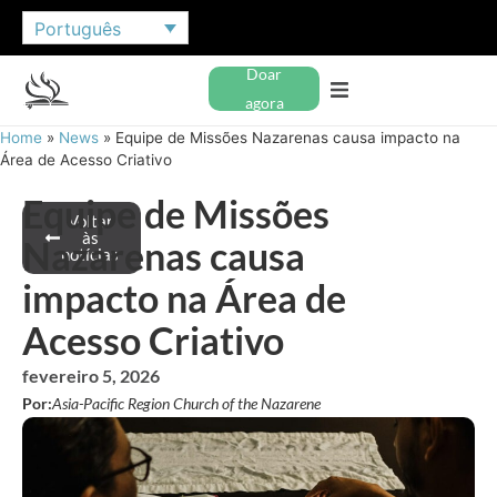
Português
Doar
agora
Home
»
News
»
Equipe de Missões Nazarenas causa impacto na
Área de Acesso Criativo
Equipe de Missões
Voltar
às
Nazarenas causa
notícias
impacto na Área de
Acesso Criativo
fevereiro 5, 2026
Por:
Asia-Pacific Region Church of the Nazarene