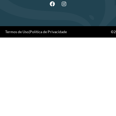
Termos de Uso
|
Política de Privacidade
©20