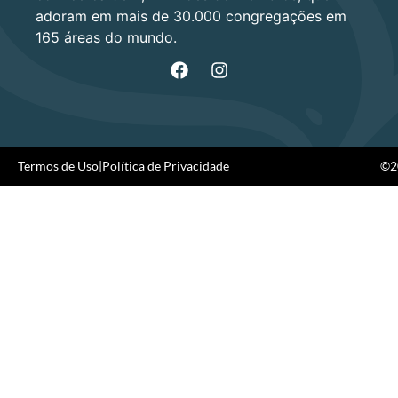
adoram em mais de 30.000 congregações em
165 áreas do mundo.
Termos de Uso
|
Política de Privacidade
©20