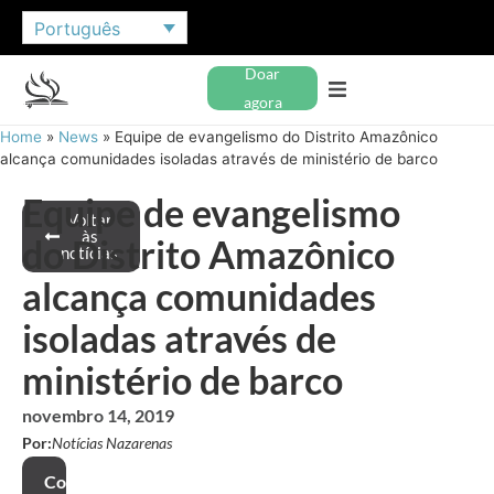
Português
Doar
agora
Home
»
News
»
Equipe de evangelismo do Distrito Amazônico
alcança comunidades isoladas através de ministério de barco
Equipe de evangelismo
Voltar
às
do Distrito Amazônico
notícias
alcança comunidades
isoladas através de
ministério de barco
novembro 14, 2019
Por:
Notícias Nazarenas
Compartilhar