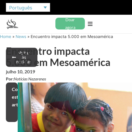
Português
Doar
agora
Home
»
News
»
Encuentro impacta 5.000 em Mesoamérica
Encuentro impacta
Voltar
às
5.000 em Mesoamérica
notícias
julho 10, 2019
Por:
Notícias Nazarenas
Compartilhar
este
artigo