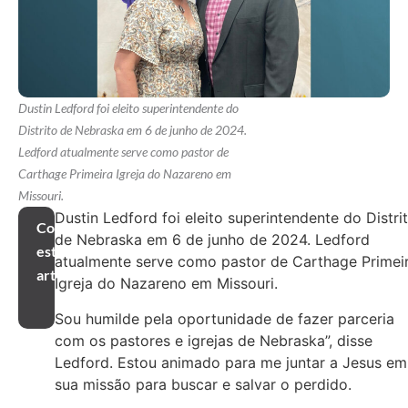
Dustin Ledford foi eleito superintendente do
Distrito de Nebraska em 6 de junho de 2024.
Ledford atualmente serve como pastor de
Carthage Primeira Igreja do Nazareno em
Missouri.
Dustin Ledford foi eleito superintendente do Distri
Compartilhar
de Nebraska em 6 de junho de 2024. Ledford
este
atualmente serve como pastor de Carthage Primei
artigo
Igreja do Nazareno em Missouri.
Sou humilde pela oportunidade de fazer parceria
com os pastores e igrejas de Nebraska”, disse
Ledford. Estou animado para me juntar a Jesus em
sua missão para buscar e salvar o perdido.