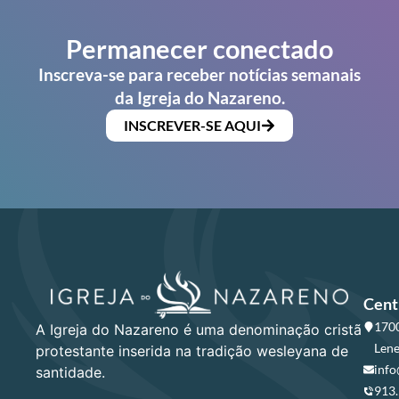
Permanecer conectado
Inscreva-se para receber notícias semanais
da Igreja do Nazareno.
INSCREVER-SE AQUI
Cent
1700
A Igreja do Nazareno é uma denominação cristã
Lene
protestante inserida na tradição wesleyana de
info
santidade.
913