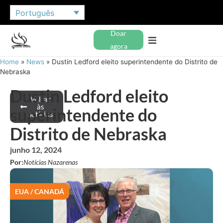
Português
Doar
agora
Home
»
News
»
Dustin Ledford eleito superintendente do Distrito de
Nebraska
Dustin Ledford eleito
Voltar
às
superintendente do
notícias
Distrito de Nebraska
junho 12, 2024
Por:
Notícias Nazarenas
EUA / CANADÁ