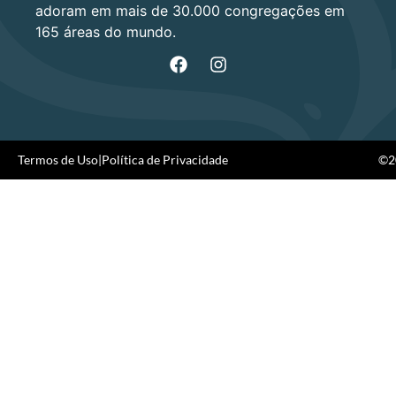
adoram em mais de 30.000 congregações em
165 áreas do mundo.
Termos de Uso
|
Política de Privacidade
©20