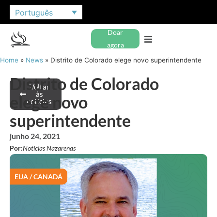
Português
Doar
agora
Home
»
News
»
Distrito de Colorado elege novo superintendente
Distrito de Colorado
Voltar
às
elege novo
notícias
superintendente
junho 24, 2021
Por:
Notícias Nazarenas
EUA / CANADÁ