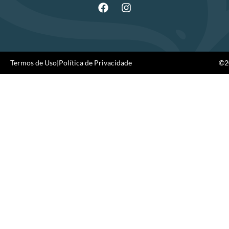
Termos de Uso
|
Política de Privacidade
©20