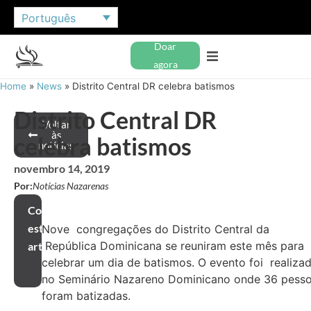
Português
Doar
agora
Home
»
News
»
Distrito Central DR celebra batismos
Distrito Central DR
Voltar
às
celebra batismos
notícias
novembro 14, 2019
Por:
Notícias Nazarenas
Compartilhar
este
Nove congregações do Distrito Central da
República Dominicana se reuniram este mês para
artigo
celebrar um dia de batismos. O evento foi realiza
no Seminário Nazareno Dominicano onde 36 pess
foram batizadas.