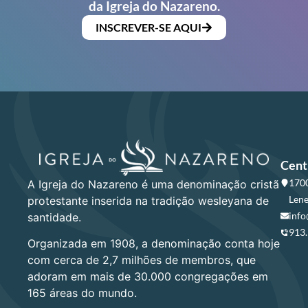
da Igreja do Nazareno.
INSCREVER-SE AQUI
Cent
1700
A Igreja do Nazareno é uma denominação cristã
Lene
protestante inserida na tradição wesleyana de
info
santidade.
913
Organizada em 1908, a denominação conta hoje
com cerca de 2,7 milhões de membros, que
adoram em mais de 30.000 congregações em
165 áreas do mundo.