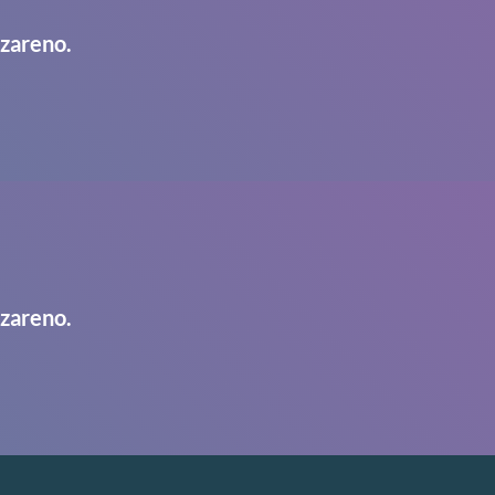
azareno.
azareno.