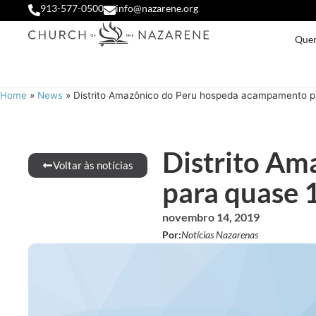
913-577-0500
info@nazarene.org
Que
Home
»
News
»
Distrito Amazônico do Peru hospeda acampamento p
Distrito A
Voltar às notícias
para quase 
novembro 14, 2019
Por:
Notícias Nazarenas