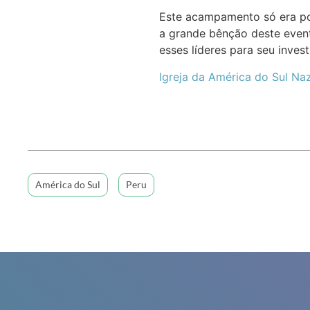
Este acampamento só era po
a grande bênção deste even
esses líderes para seu inves
Igreja da América do Sul Na
América do Sul
Peru