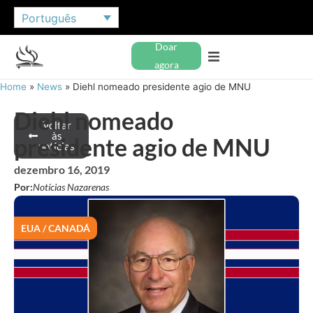
Português
Doar
agora
Home
»
News
»
Diehl nomeado presidente agio de MNU
Diehl nomeado
Voltar
às
presidente agio de MNU
notícias
dezembro 16, 2019
Por:
Notícias Nazarenas
EUA / CANADÁ