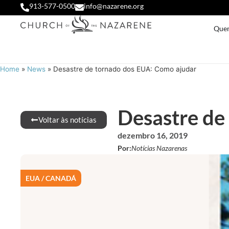
913-577-0500
info@nazarene.org
Que
Home
»
News
»
Desastre de tornado dos EUA: Como ajudar
Desastre de
Voltar às notícias
dezembro 16, 2019
Por:
Notícias Nazarenas
EUA / CANADÁ