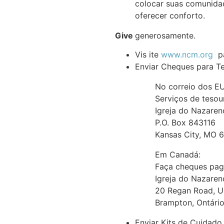
colocar suas comunidade
oferecer conforto.
Give
generosamente.
Vis ite
www.ncm.org
pa
Enviar Cheques para T
No correio dos E
Serviços de tesour
Igreja do Nazaren
P.O. Box 843116
Kansas City, MO 
Em Canadá:
Faça cheques pagá
Igreja do Nazare
20 Regan Road, U
Brampton, Ontário
Enviar Kits de Cuidado