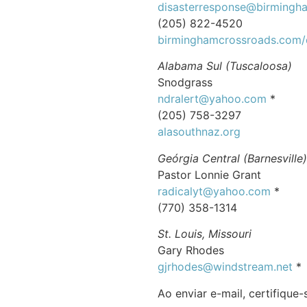
disasterresponse@birmingh
(205) 822-4520
birminghamcrossroads.com/
Alabama Sul (Tuscaloosa)
Snodgrass
ndralert@yahoo.com
*
(205) 758-3297
alasouthnaz.org
Geórgia Central (Barnesville)
Pastor Lonnie Grant
radicalyt@yahoo.com
*
(770) 358-1314
St. Louis, Missouri
Gary Rhodes
gjrhodes@windstream.net
*
Ao enviar e-mail, certifique-