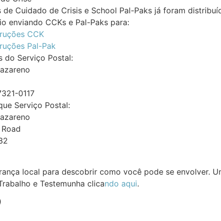
 de Cuidado de Crisis e School Pal-Paks já foram distribu
vio enviando CCKs e Pal-Paks para:
truções CCK
truções Pal-Pak
s do Serviço Postal:
Nazareno
7321-0117
que Serviço Postal:
Nazareno
 Road
132
rança local para descobrir como você pode se envolver. U
Trabalho e Testemunha clica
ndo aqui
.
)