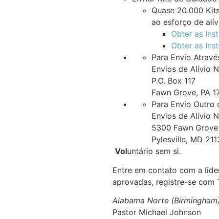
Quase 20.000 Kits
ao esforço de alí
Obter as Ins
Obter as Ins
Para Envio Atravé
Envios de Alívio 
P.O. Box 117
Fawn Grove, PA 1
Para Envio Outro 
Envios de Alívio 
5300 Fawn Grove
Pylesville, MD 21
Vol
untário sem si.
Entre em contato com a lide
aprovadas, registre-se com 
Alabama Norte (Birmingham
Pastor Michael Johnson