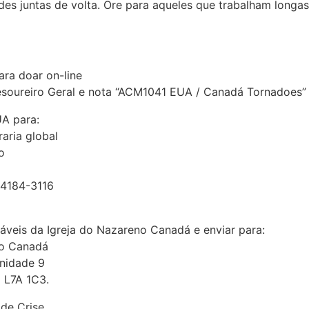
s juntas de volta. Ore para aqueles que trabalham longas 
ra doar on-line
esoureiro Geral e nota “ACM1041 EUA / Canadá Tornadoes
UA para:
aria global
o
64184-3116
veis da Igreja do Nazareno Canadá e enviar para:
no Canadá
nidade 9
 L7A 1C3.
 de Crise