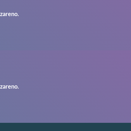
azareno.
azareno.