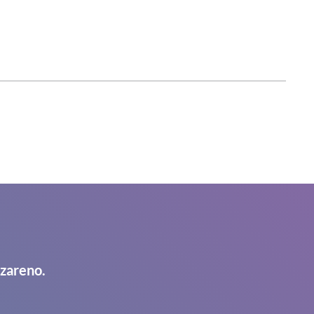
azareno.