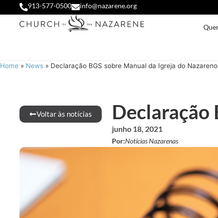
913-577-0500
info@nazarene.org
Que
Home
»
News
»
Declaração BGS sobre Manual da Igreja do Nazareno
Declaração 
Voltar às notícias
junho 18, 2021
Por:
Notícias Nazarenas