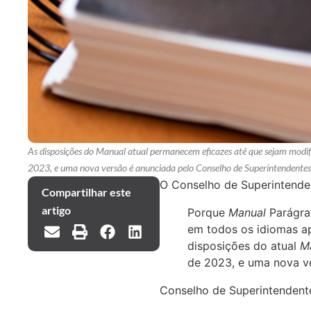
As disposições do Manual atual permanecem eficazes até que sejam modif
2023, e uma nova versão é anunciada pelo Conselho de Superintendentes
O Conselho de Superintenden
Compartilhar este
artigo
Porque
Manual
Parágraf
em todos os idiomas ap
disposições do atual
M
de 2023, e uma nova ve
Conselho de Superintendent