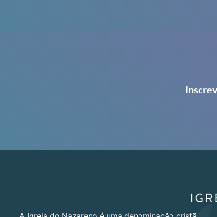
Inscrev
A Igreja do Nazareno é uma denominação cristã