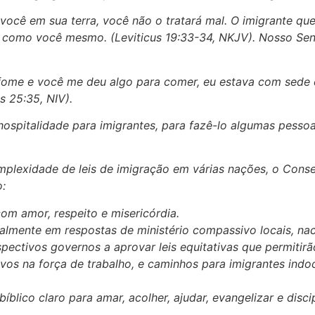
você em sua terra, você não o tratará mal. O imigrante qu
á como você mesmo. (Leviticus 19:33-34, NKJV). Nosso Se
fome e você me deu algo para comer, eu estava com sede 
s 25:35, NIV).
ospitalidade para imigrantes, para fazê-lo algumas pessoa
lexidade de leis de imigração em várias nações, o Conse
:
com amor, respeito e misericórdia.
cialmente em respostas de ministério compassivo locais, nac
spectivos governos a aprovar leis equitativas que permitirã
ivos na força de trabalho, e caminhos para imigrantes ind
íblico claro para amar, acolher, ajudar, evangelizar e disci