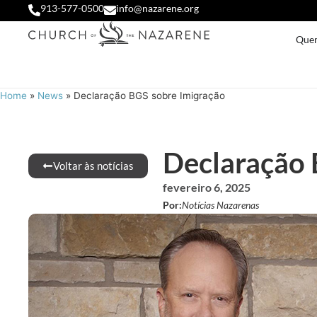
913-577-0500
info@nazarene.org
Que
Home
»
News
»
Declaração BGS sobre Imigração
Declaração 
Voltar às notícias
fevereiro 6, 2025
Por:
Notícias Nazarenas