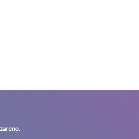
azareno.