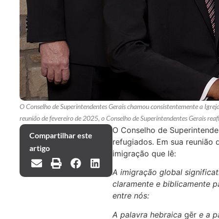
O Conselho de Superintendentes Gerais chamou consistentemente a Igrej
reunião de fevereiro de 2025, o Conselho de Superintendentes Gerais re
O Conselho de Superintende
Compartilhar este
refugiados. Em sua reunião 
artigo
imigração que lê:
A imigração global significa
claramente e biblicamente p
entre nós:
A palavra hebraica
gēr
e a p