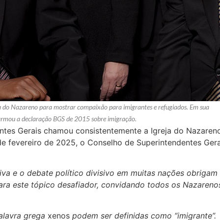
a do Nazareno para mostrar compaixão para imigrantes e refugiados. Em sua
afirmou a declaração BGS de 2015 sobre imigração.
ntes Gerais chamou consistentemente a Igreja do Nazareno
de fevereiro de 2025, o Conselho de Superintendentes Ger
tiva e o debate político divisivo em muitas nações obrigam
ara este tópico desafiador, convidando todos os Nazarenos
alavra grega
xenos
podem ser definidas como “imigrante”.