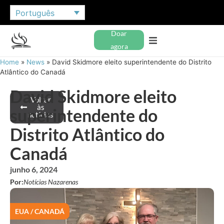
Português
Doar
agora
Home
»
News
»
David Skidmore eleito superintendente do Distrito
Atlântico do Canadá
David Skidmore eleito
Voltar
às
superintendente do
notícias
Distrito Atlântico do
Canadá
junho 6, 2024
Por:
Notícias Nazarenas
EUA / CANADÁ