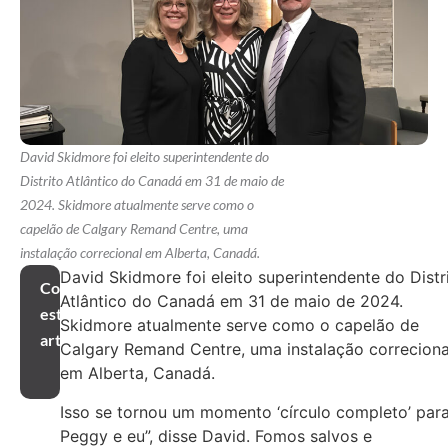
David Skidmore foi eleito superintendente do
Distrito Atlântico do Canadá em 31 de maio de
2024. Skidmore atualmente serve como o
capelão de Calgary Remand Centre, uma
instalação correcional em Alberta, Canadá.
David Skidmore foi eleito superintendente do Distr
Compartilhar
Atlântico do Canadá em 31 de maio de 2024.
este
Skidmore atualmente serve como o capelão de
artigo
Calgary Remand Centre, uma instalação correciona
em Alberta, Canadá.
Isso se tornou um momento ‘círculo completo’ par
Peggy e eu”, disse David. Fomos salvos e