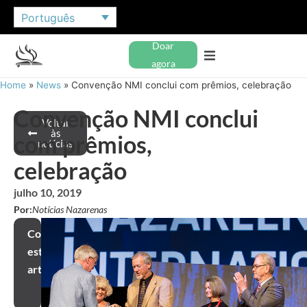
Português
Doar
agora
Home
»
News
»
Convenção NMI conclui com prêmios, celebração
Convenção NMI conclui
Voltar
às
com prêmios,
notícias
celebração
julho 10, 2019
Por:
Notícias Nazarenas
Compartilhar
este
artigo