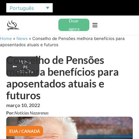
Português
Doar
agora
Home
»
News
»
Conselho de Pensões melhora benefícios para
aposentados atuais e futuros
Conselho de Pensões
Voltar
às
melhora benefícios para
notícias
aposentados atuais e
futuros
março 10, 2022
Por:
Notícias Nazarenas
EUA / CANADÁ