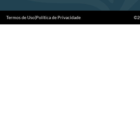
Termos de Uso
|
Política de Privacidade
©20