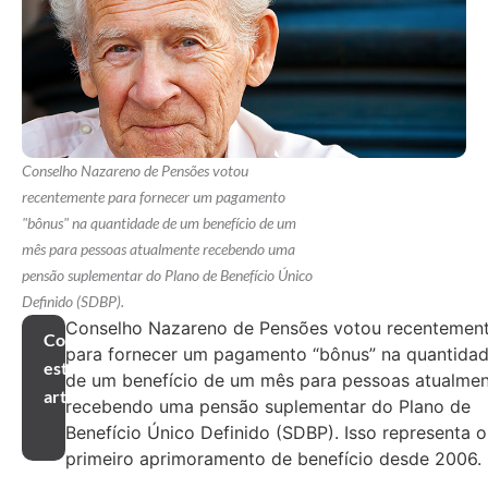
Conselho Nazareno de Pensões votou
recentemente para fornecer um pagamento
"bônus" na quantidade de um benefício de um
mês para pessoas atualmente recebendo uma
pensão suplementar do Plano de Benefício Único
Definido (SDBP).
Conselho Nazareno de Pensões votou recentemen
Compartilhar
para fornecer um pagamento “bônus” na quantida
este
de um benefício de um mês para pessoas atualme
artigo
recebendo uma pensão suplementar do Plano de
Benefício Único Definido (SDBP). Isso representa o
primeiro aprimoramento de benefício desde 2006.